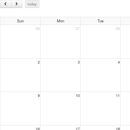
today
Sun
Mon
Tue
26
27
28
2
3
4
9
10
11
16
17
18